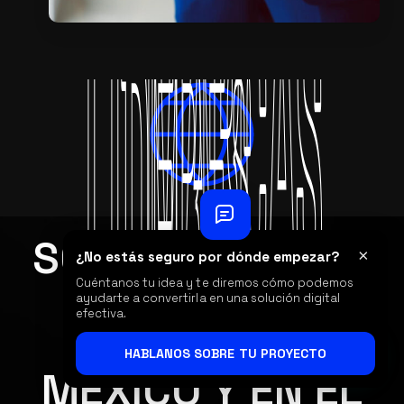
SOMOS ALIADOS
×
¿No estás seguro por dónde empezar?
MARCAS
MARCAS
DE
Cuéntanos tu idea y te diremos cómo podemos
ayudarte a convertirla en una solución digital
efectiva.
LÍDERES
LÍDERES
EN
HABLANOS SOBRE TU PROYECTO
MÉXICO Y EN EL