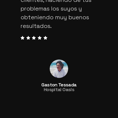
actualización de la página,
fue bastante pronta, en
menos de una semana ya
se había realizado el
trabajo.
Heidi Ibelia Garcia Aispuro
AGA Construcciones