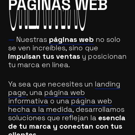
PÁGINAS WEB
CREATIVAS
CREATIVAS
—
Nuestras
páginas web
no solo
se ven increíbles, sino que
impulsan tus ventas
y posicionan
tu marca en línea.
Ya sea que necesites un
landing
page
, una
página web
informativa
o una
página web
hecha a la medida
, desarrollamos
soluciones que reflejan la
esencia
de tu marca y conectan con tus
clientes.