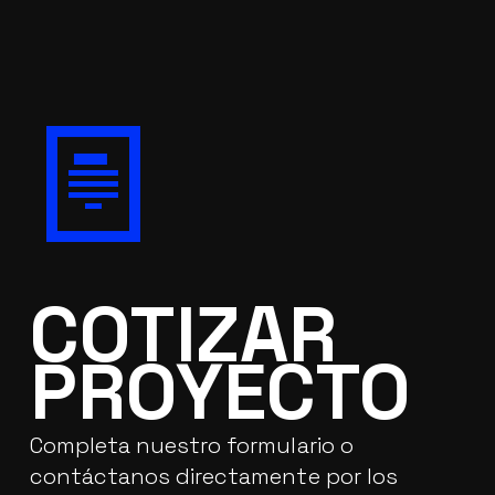
Slide
2
of
8
COTIZAR
PROYECTO
Completa nuestro formulario o
contáctanos directamente por los