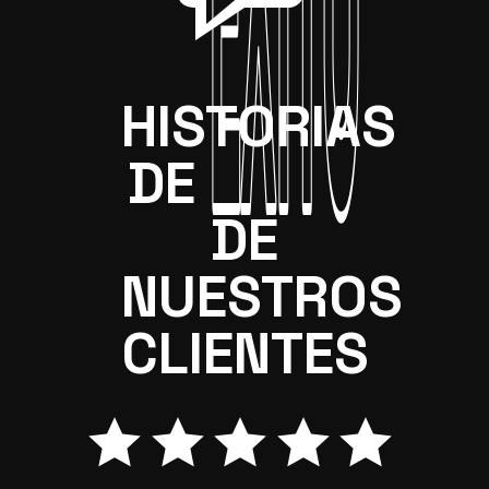
HISTORIAS
ÉXITO
ÉXITO
DE
DE
NUESTROS
CLIENTES