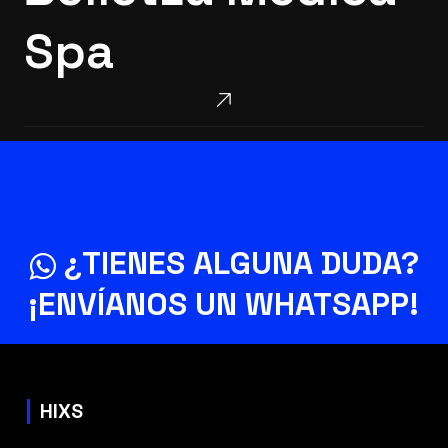
Spa
Spa
¿TIENES ALGUNA DUDA?
¡ENVÍANOS UN
WHATSAPP
!
HIXS