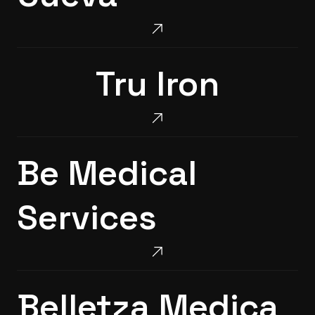
Tru
Tru Iron
Iron
Be
Be Medical
Medical
Services
Services
Belletza
Belletza Medica
Medica