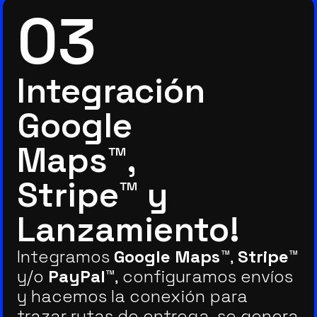
03
Integración
Google
Maps™,
Stripe™ y
Lanzamiento!
Integramos
Google Maps™
,
Stripe™
y/o
PayPal™
, configuramos envíos
y hacemos la conexión para
trazar rutas de entrega, se genera