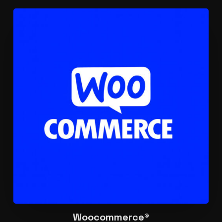
Woocommerce
®