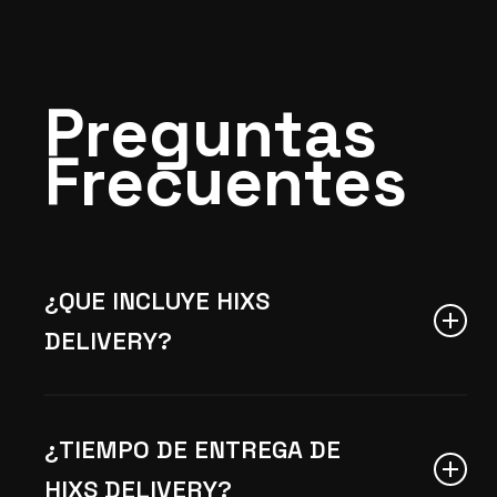
Preguntas
Frecuentes
¿QUE INCLUYE HIXS
DELIVERY?
En tu plan de
HIXS Delivery
viene
incluida tu tienda en linea con
¿TIEMPO DE ENTREGA DE
tu propio dominio .com,
HIXS DELIVERY?