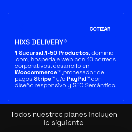
COTIZAR
HIXS DELIVERY®
1 Sucursal
,
1-50 Productos
, dominio
.com, hospedaje web con 10 correos
corporativos, desarrollo en
Woocommerce™
,procesador de
pagos
Stripe™
y/o
PayPal™
con
diseño responsivo y SEO Semántico.
Todos nuestros planes incluyen
lo siguiente