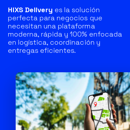
HIXS Delivery
es la solución
perfecta para negocios que
necesitan una plataforma
moderna, rápida y 100% enfocada
en logística, coordinación y
entregas eficientes.