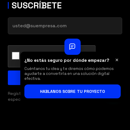
SUSCRÍBETE
×
¿No estás seguro por dónde empezar?
Cuéntanos tu idea y te diremos cómo podemos
ayudarte a convertirla en una solución digital
efectiva.
HABLANOS SOBRE TU PROYECTO
Regístrate con tu correo y obtén acceso a ofertas
especiales, descuentos y beneficios exclusivos.