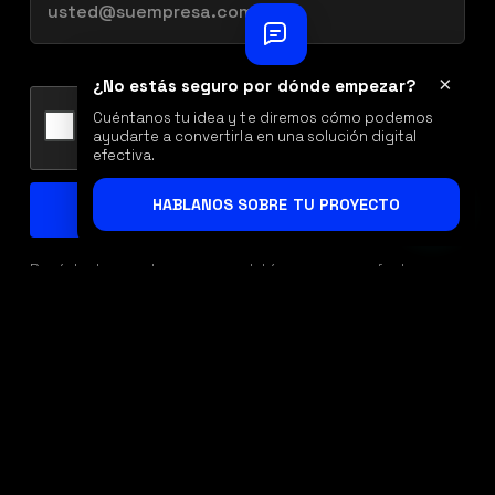
×
¿No estás seguro por dónde empezar?
Cuéntanos tu idea y te diremos cómo podemos
ayudarte a convertirla en una solución digital
efectiva.
HABLANOS SOBRE TU PROYECTO
Regístrate con tu correo y obtén acceso a ofertas
especiales, descuentos y beneficios exclusivos.
HIXS® 2010 - 2026 — Derechos Reservados