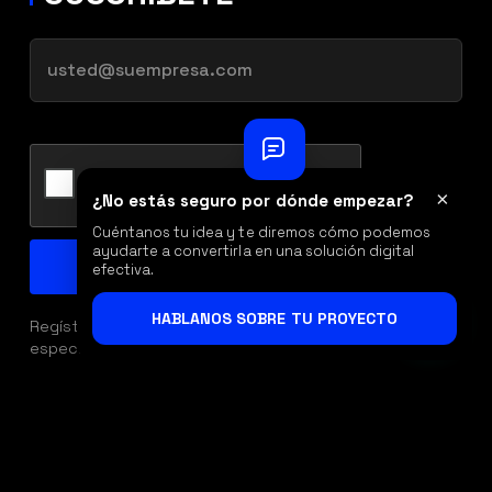
×
¿No estás seguro por dónde empezar?
Cuéntanos tu idea y te diremos cómo podemos
ayudarte a convertirla en una solución digital
efectiva.
HABLANOS SOBRE TU PROYECTO
Regístrate con tu correo y obtén acceso a ofertas
especiales, descuentos y beneficios exclusivos.