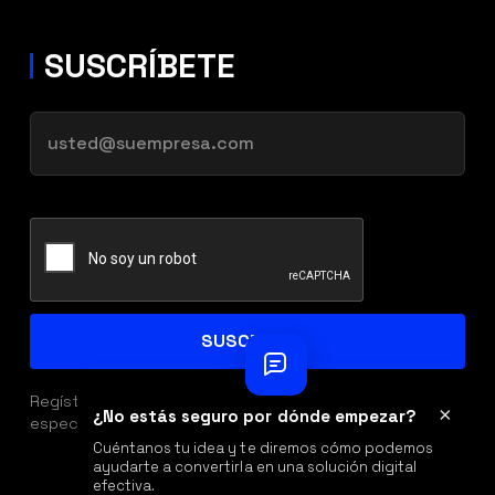
SUSCRÍBETE
Regístrate con tu correo y obtén acceso a ofertas
×
¿No estás seguro por dónde empezar?
especiales, descuentos y beneficios exclusivos.
Cuéntanos tu idea y te diremos cómo podemos
ayudarte a convertirla en una solución digital
efectiva.